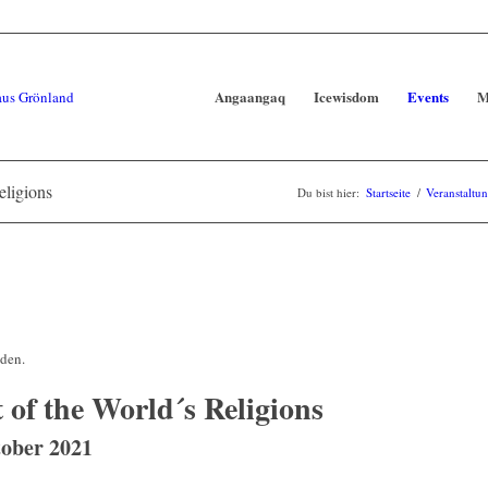
Angaangaq
Icewisdom
Events
M
eligions
Du bist hier:
Startseite
/
Veranstaltu
nden.
 of the World´s Religions
tober 2021