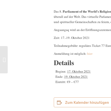
Parliament of the World’s Religio
Das 8.
überall auf der Welt. Das virtuelle Parlam
und spiritueller Gemeinschaften zu feiern, 
Angaangaq wird an der Eröffnungszeremon
Zeit: 17.-19. Oktober 2021
Teilnahmegebühr: reguläres Ticket 77 Euro
Anmeldung ist möglich:
hier
Film und Gesprächsreihe
Details
über Trauma
Beginn:
17. Oktober 2021
Ende:
19. Oktober 2021
Eintritt:
€9 – €77
Zum Kalender hinzufügen