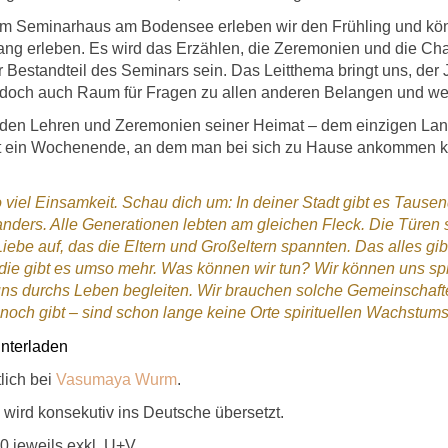
dem Seminarhaus am Bodensee erleben wir den Frühling und kö
ng erleben. Es wird das Erzählen, die Zeremonien und die Chant
 Bestandteil des Seminars sein. Das Leitthema bringt uns, der
edoch auch Raum für Fragen zu allen anderen Belangen und w
 den Lehren und Zeremonien seiner Heimat – dem einzigen La
ist ein Wochenende, an dem man bei sich zu Hause ankommen 
 viel Einsamkeit. Schau dich um: In deiner Stadt gibt es Tausen
nders. Alle Generationen lebten am gleichen Fleck. Die Türen 
ebe auf, das die Eltern und Großeltern spannten. Das alles gib
die gibt es umso mehr. Was können wir tun? Wir können uns spi
 uns durchs Leben begleiten. Wir brauchen solche Gemeinschaf
s noch gibt – sind schon lange keine Orte spirituellen Wachstum
nterladen
lich bei
Vasumaya Wurm
.
wird konsekutiv ins Deutsche übersetzt.
00
jeweils exkl. U+V.