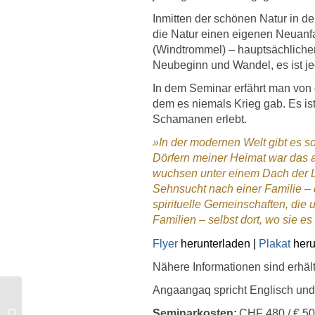
Inmitten der schönen Natur in 
die Natur einen eigenen Neuanfa
(Windtrommel) – hauptsächlicher
Neubeginn und Wandel, es ist j
In dem Seminar erfährt man von
dem es niemals Krieg gab. Es 
Schamanen erlebt.
»In der modernen Welt gibt es so
Dörfern meiner Heimat war das a
wuchsen unter einem Dach der Li
Sehnsucht nach einer Familie – 
spirituelle Gemeinschaften, die
Familien – selbst dort, wo sie e
Flyer
herunterladen
|
Plakat
heru
Nähere Informationen sind erhält
Angaangaq spricht Englisch und 
Angaangaq bei der
Internationalen
Seminarkosten:
CHF 480
/ € 5