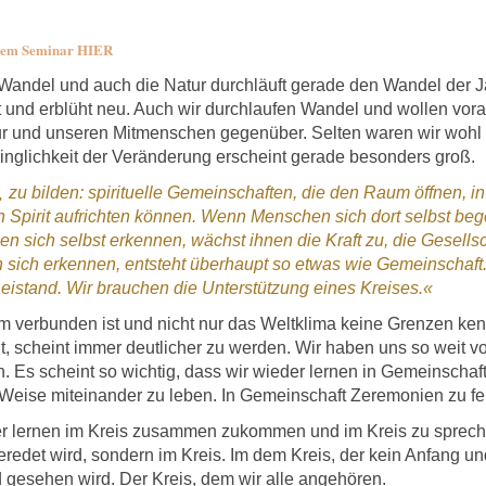
esem Seminar HIER
 Wandel und auch die Natur durchläuft gerade den Wandel der Ja
und erblüht neu. Auch wir durchlaufen Wandel und wollen vora
ur und unseren Mitmenschen gegenüber. Selten waren wir wohl 
nglichkeit der Veränderung erscheint gerade besonders groß.
„
zu bilden:
s
pirituelle Gemeinschaften, die den Raum öffnen,
en
Spirit
aufrichten können.
Wenn
Menschen sich
dort
selbst beg
 sich selbst erkennen, wächst ihnen die Kraft zu, die Gesellsc
 sich erkennen, entsteht überhaupt so etwas wie Gemeinschaft
Beistand. Wir brauchen die Unterstützung eines Kreises.
«
em verbunden ist und nicht nur das Weltklima keine Grenzen ken
 scheint immer deutlicher zu werden. Wir haben uns so weit v
n. Es scheint so wichtig, dass wir wieder lernen in Gemeinsc
 Weise miteinander zu leben. In Gemeinschaft Zeremonien zu fe
eder lernen im Kreis zusammen zukommen und im Kreis zu sprech
eredet wird, sondern im Kreis. Im dem Kreis, der kein Anfang u
d gesehen wird. Der Kreis, dem wir alle angehören.