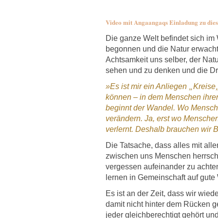
Video mit Angaangaqs Einladung zu di
Die ganze Welt befindet sich im
begonnen und die Natur erwacht 
Achtsamkeit uns selber, der Nat
sehen und zu denken und die Dri
»
Es ist mir ein Anliege
n
„
Kreise
können – in dem Menschen ihr
beginnt der Wandel. Wo Menschen
verändern. Ja, erst wo Menschen
verlernt. Deshalb brauchen wir 
Die Tatsache, dass alles mit all
zwischen uns Menschen herrscht,
vergessen aufeinander zu achte
lernen in Gemeinschaft auf gute
Es ist an der Zeit, dass wir wi
damit nicht hinter dem Rücken g
jeder gleichberechtigt gehört un