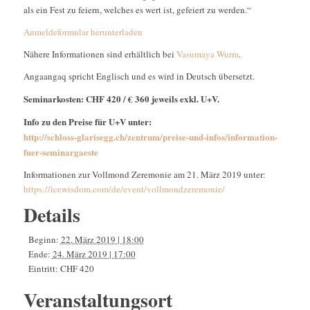
als ein Fest zu feiern, welches es wert ist, gefeiert zu werden.“
Anmeldeformular herunterladen
Nähere Informationen sind erhältlich bei
Vasumaya Wurm
.
Angaangaq spricht Englisch und es wird in Deutsch übersetzt.
Seminarkosten:
CHF 420 / € 360 jeweils exkl. U+V.
Info zu den Preise für U+V unter:
http://schloss-glarisegg.ch/zentrum/preise-und-infos/information-
fuer-seminargaeste
Informationen zur Vollmond Zeremonie am 21. März 2019 unter:
https://icewisdom.com/de/event/vollmondzeremonie/
Details
Beginn:
22. März 2019 | 18:00
Ende:
24. März 2019 | 17:00
Eintritt:
CHF 420
Veranstaltungsort