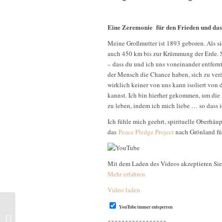
Eine Zeremonie für den Frieden und das
Meine Großmutter ist 1893 geboren. Als si
auch 450 km bis zur Krümmung der Erde. Si
– dass du und ich uns voneinander entfer
der Mensch die Chance haben, sich zu verä
wirklich keiner von uns kann isoliert von
kannst. Ich bin hierher gekommen, um die 
zu leben, indem ich mich liebe … so dass i
Ich fühle mich geehrt, spirituelle Oberhä
das
Peace Pledge Project
nach Grönland füh
Mit dem Laden des Videos akzeptieren Si
Mehr erfahren
Video laden
YouTube immer entsperren
Intensiv-Seminar: Über
Balance und Heilung |