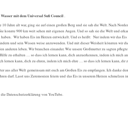
 Wasser mit dem Universal Sufi Council
.
e 10 Jahre alt war, ging sie auf einen großen Berg und sie sah die Welt. Nach Nor
e konnte 900 km weit sehen mit eigenen Augen. Und so sah sie die Welt und erkan
nt haben. Wir haben Eis im Herzen entwickelt. Und es heißt: Nur indem wir das Ei
ndern und sein Wissen weise anzuwenden. Und mit dieser Weisheit könnten wir die
 den anderen leben. Wir brauchen einander. Wie unsere Großmutter zu sagten pflegt
Hilfe zu erhalten … so dass ich lernen kann, dich anzuerkennen, indem ich mich an
ch lernen kann, dich zu ehren, indem ich mich ehre … so dass ich lernen kann, dir z
upter aus aller Welt gemeinsam mit euch am Großen Eis zu empfangen. Ich danke dem
ren darf. Lasst uns Zeremonien feiern und das Eis in unserem Herzen schmelzen i
e die Datenschutzerklärung von YouTube.