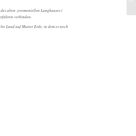
h
des alten zeremoniellen Langhauses (
orfahren verbinden.
elte Land auf Mutter Erde, in dem es noch