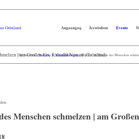
Angaangaq
Icewisdom
Events
M
melzen | am Großen Eis, Kalaallit Nunaat (Grönland)
Du bist hier:
Startseite
/
Veranstaltungen
/
Das Eis im Herzen des Menschen schmel
nden.
des Menschen schmelzen | am Großen 
)
18