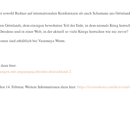
 sowohl Redner auf internationalen Konferenzen als auch Schamane aus Grönland 
n Grönlands, dem einzigen bewohnten Teil der Erde, in dem niemals Krieg herrscht
Dresdens und in einer Welt, in der aktuell so viele Kriege herrschen wie nie zuvor?
onen sind erhältlich bei Vasumaya Wurm.
 dazu hier:
tzungen-mit-angaangaq-dresden-deutschland-2
 den 14. Februar. Weitere Informationen dazu hier:
https://icewisdom.com/de/event/i