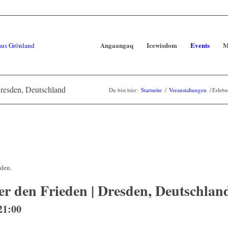
Angaangaq
Icewisdom
Events
M
Dresden, Deutschland
Du bist hier:
Startseite
/
Veranstaltungen
/
Erlebn
nden.
r den Frieden | Dresden, Deutschlan
21:00