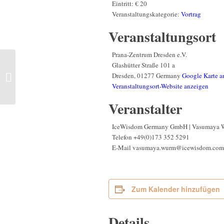
Eintritt:
€ 20
Veranstaltungskategorie:
Vortrag
Veranstaltungsort
Prana-Zentrum Dresden e.V.
Glashütter Straße 101 a
Einzelsitzungen mit
Dresden
,
01277
Germany
Google Karte a
Angaangaq | Dresden,
Veranstaltungsort-Website anzeigen
Deutschland
Veranstalter
IceWisdom Germany GmbH | Vasumaya 
Telefon
+49(0)173 352 5291
E-Mail
vasumaya.wurm@icewisdom.com
Zum Kalender hinzufügen
Details