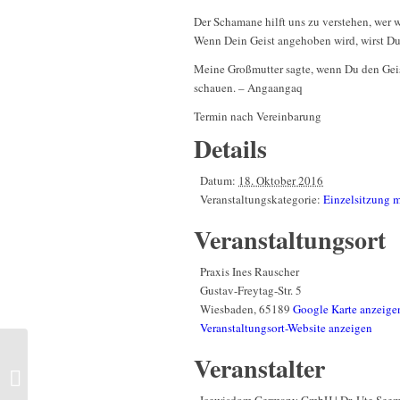
Der Schamane hilft uns zu verstehen, wer w
Wenn Dein Geist angehoben wird, wirst Du 
Meine Großmutter sagte, wenn Du den Geis
schauen. – Angaangaq
Termin nach Vereinbarung
Details
Datum:
18. Oktober 2016
Veranstaltungskategorie:
Einzelsitzung 
Veranstaltungsort
Praxis Ines Rauscher
Gustav-Freytag-Str. 5
Wiesbaden
,
65189
Google Karte anzeige
Veranstaltungsort-Website anzeigen
Intensiv-Seminar mit
Veranstalter
schamanisch- spiritueller
Wanderung | Obertraun