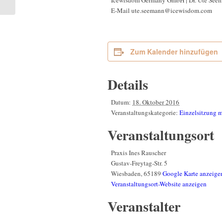
Icewisdom Germany GmbH | Dr. Ute See
Dachsteinplateau,
E-Mail
ute.seemann@icewisdom.com
Österreich
Zum Kalender hinzufügen
Details
Datum:
18. Oktober 2016
Veranstaltungskategorie:
Einzelsitzung 
Veranstaltungsort
Praxis Ines Rauscher
Gustav-Freytag-Str. 5
Wiesbaden
,
65189
Google Karte anzeige
Veranstaltungsort-Website anzeigen
Veranstalter