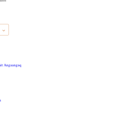
mann
mit Angaangaq
n