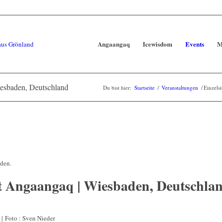
Angaangaq
Icewisdom
Events
M
iesbaden, Deutschland
Du bist hier:
Startseite
/
Veranstaltungen
/
Einzels
nden.
it Angaangaq | Wiesbaden, Deutschla