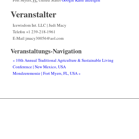
Fort Myers
,
FL
United States
Google Karte anzeigen
Veranstalter
Icewisdom Int. LLC | Judi Macy
Telefon
+1 239-218-1961
E-Mail
jmacy30056@aol.com
Veranstaltungs-Navigation
«
10th Annual Traditional Agriculture & Sustainable Living
Conference | New Mexico, USA
Mondzeremonie | Fort Myers, FL, USA
»