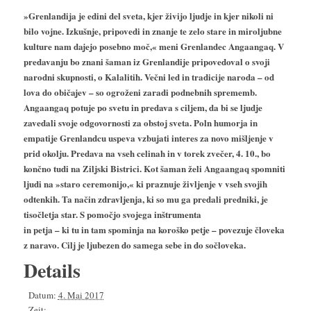
»Grenlandija je edini del sveta, kjer živijo ljudje in kjer nikoli ni
bilo vojne. Izkušnje, pripovedi in znanje te zelo stare in miroljubne
kulture nam dajejo posebno moč,« meni Grenlandec Angaangaq. V
predavanju bo znani šaman iz Grenlandije pripovedoval o svoji
narodni skupnosti, o Kalalitih. Večni
led in tradicije naroda – od
lova do običajev – so ogroženi zaradi podnebnih sprememb.
Angaangaq potuje po svetu in predava s ciljem, da bi se ljudje
zavedali svoje odgovornosti za obstoj sveta. Poln humorja in
empatije Grenlandcu uspeva vzbujati interes za novo mišljenje v
prid okolju. Predava na vseh celinah in v torek zvečer, 4. 10., bo
končno tudi na Ziljski Bistrici. Kot šaman želi Angaangaq spomniti
ljudi na »staro ceremonijo,« ki praznuje življenje v vseh svojih
odtenkih. Ta način zdravljenja, ki so mu ga predali predniki, je
tisočletja star. S pomočjo svojega inštrumenta
in petja – ki tu in tam spominja na koroško petje – povezuje človeka
z naravo. Cilj je ljubezen do samega sebe in do sočloveka.
Details
Datum:
4. Mai 2017
Zeit: