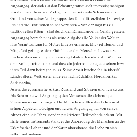
Angaangaq, der sich auf den Erfahrungsaustausch im zweisprachigen
Kärnten freut. In einem Vortrag wird der bekannte Schamane aus
Grönland von seiner Volksgruppe, den Kalaallit, erzählen. Das ewige
Eis und die Traditionen seiner Vorfahren – von der Jagd bis zu
traditionellen Riten – sind durch den Klimawandel in Gefahr geraten.
Angaangaq betrachtet es als seine Aufgabe alle Völker der Welt an
ihre Verantwortung für Mutter Erde zu erinnern. Mit viel Humor und
Mitgefühl gelingt es dem Grönländer, den Menschen bewusst zu
machen, dass nur ein gemeinsames globales Bemühen, die Welt vor
dem Kollaps retten kann und dass ein jeder und eine jede seinen bzw.
ihren Teil dazu beitragen muss. Seine Arbeit brachte ihn in über 60
Länder dieser Welt, unter anderem nach Südafrika, Nordamerika,
Südamerika,
Asien, die europäische Arktis, Russland und Sibirien und nun zu uns.
Als Schamane will Angaangaq den Menschen die »lebendige
Zeremonie« zurückbringen. Die Menschen sollten das Leben in all
seinen Aspekten würdigen und feiern. Angaangaq hat von seinen
Ahnen eine seit Jahrtausenden praktizierte Heilmethode erlernt. Mit
Hilfe seines Instruments stärkt er die Anbindung der Menschen an die
Urkräfte des Lebens und der Natur, aber ebenso die Liebe zu sich
selbst und anderen.