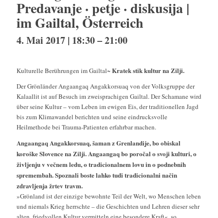
Predavanje · petje · diskusija |
im Gailtal, Österreich
4. Mai 2017 | 18:30
–
21:00
Kratek stik kultur na Zilji.
Kulturelle Berührungen im Gailtal~
Der Grönländer Angaangaq Angakkorsuaq von der Volksgruppe der
Kalaallit ist auf Besuch im zweisprachigen Gailtal. Der Schamane wird
über seine Kultur – vom Leben im ewigen Eis, der traditionellen Jagd
bis zum Klimawandel berichten und seine eindrucksvolle
Heilmethode bei Trauma-Patienten erfahrbar machen.
Angaangaq Angakkorsuaq, šaman z Grenlandije, bo obiskal
koroške Slovence na Zilji. Angaangaq bo poročal o svoji kulturi, o
življenju v večnem ledu, o tradicionalnem lovu in o podnebnih
spremembah. Spoznali boste lahko tudi tradicionalni način
zdravljenja žrtev travm.
»Grönland ist der einzige bewohnte Teil der Welt, wo Menschen leben
und niemals Krieg herrschte – die Geschichten und Lehren dieser sehr
alten, friedvollen Kultur vermitteln eine besondere Kraft«, so