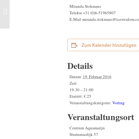
Einzelsitzung mit
Miranda Stokmans
Angaangaq | Eindhoven,
Telefon
+31 (0)6-51965807
Niederlande
E-Mail
miranda.stokmans@icewisdom.c
Zum Kalender hinzufügen
Details
Datum:
19. Februar 2016
Zeit:
19:30 – 21:00
Eintritt:
€ 25
Veranstaltungskategorie:
Vortrag
Veranstaltungsort
Centrum Aquamarijn
Stratumsedijk 57