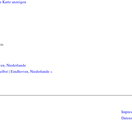
e Karte anzeigen
om
ven, Niederlande
selbst | Eindhoven, Niederlande
»
Impre
Daten