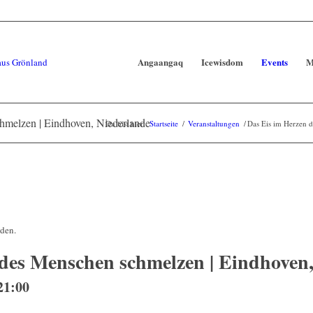
Angaangaq
Icewisdom
Events
M
hmelzen | Eindhoven, Niederlande
Du bist hier:
Startseite
/
Veranstaltungen
/
Das Eis im Herzen 
nden.
des Menschen schmelzen | Eindhoven
21:00