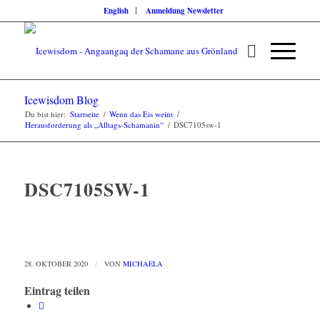
English
Anmeldung Newsletter
Icewisdom Blog
Du bist hier:
Startseite
/
Wenn das Eis weint
/
Herausforderung als „Alltags-Schamanin“
/
DSC7105sw-1
DSC7105SW-1
28. OKTOBER 2020
/
VON
MICHAELA
Eintrag teilen