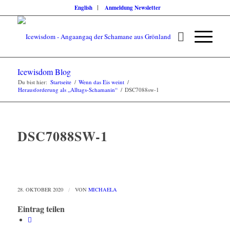
English
Anmeldung Newsletter
Icewisdom Blog
Du bist hier:
Startseite
/
Wenn das Eis weint
/
Herausforderung als „Alltags-Schamanin“
/
DSC7088sw-1
DSC7088SW-1
28. OKTOBER 2020
/
VON
MICHAELA
Eintrag teilen